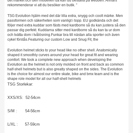
det märket och den modellen då kan du beställa på webben. Annars
rekommenderar vi att du besöker en butik. ”
TSG Evolution hjälm med det där lilla extra, snygg och coolt märke. Men
passformen och säkerheten som vanligt i topp. EU godkända och det
följer med extra kuddar som fästs med kardborre så du kan justera så den
passar dig perfekt. Kuddarna sitter med kardborre så du kan ta ur dom
och tvätta dom i tvålösning.
Funkar bra till nästan alla sporter och även
cykel förstås.
Featuring our custom Low and Snug Fit, the
Evolution helmet sticks to your head like no other shell. Anatomically
shaped it smoothly curves around your head for great fit and wearing
comfort. We took a complete new approach when developing the
Evolution as the helmet is not only molded on front and back as common
half-shell helmets but is also greatly shaped on the sides. The Evolution
is the choice for almost our entire skate, bike and bmx team and is the
shape role model for all our half-shell helmets
TSG Storlekar:
XXS/XS: 52-54cm
S/M : 54-56cm
L/XL : 57-59cm