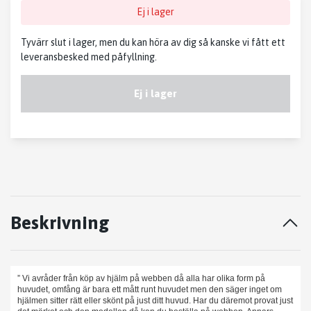
Ej i lager
Tyvärr slut i lager, men du kan höra av dig så kanske vi fått ett
leveransbesked med påfyllning.
Ej i lager
Beskrivning
” Vi avråder från köp av hjälm på webben då alla har olika form på
huvudet, omfång är bara ett mått runt huvudet men den säger inget om
hjälmen sitter rätt eller skönt på just ditt huvud. Har du däremot provat just