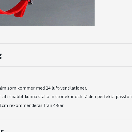
g
jälm som kommer med 14 luft-ventilationer.
ör att snabbt kunna ställa in storlekar och få den perfekta passf
51cm rekommenderas från 4-8år.
r