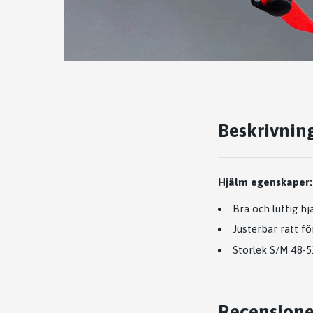
Beskrivnin
Hjälm egenskaper:
Bra och luftig h
Justerbar ratt f
Storlek S/M 48-
Recensione