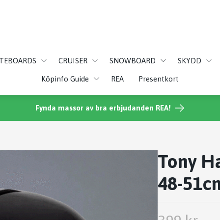
ATEBOARDS
CRUISER
SNOWBOARD
SKYDD
Köpinfo Guide
REA
Presentkort
Fynda massor av bra erbjudanden REA!
Tony H
48-51c