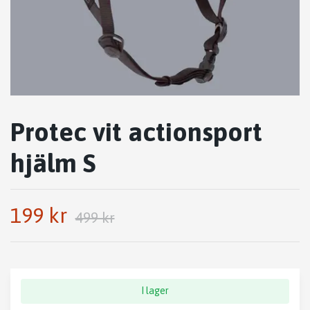
Protec vit actionsport
hjälm S
199 kr
499 kr
I lager