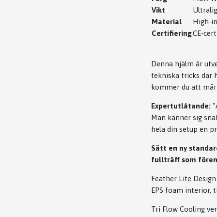
Vikt
Ultrali
Material
High-im
Certifiering
CE-cert
Denna hjälm är utve
tekniska tricks där 
kommer du att märk
Expertutlåtande:
"
Man känner sig snab
hela din setup en pr
Sätt en ny standar
fullträff som före
Feather Lite Design
EPS foam interior, 
Tri Flow Cooling ven