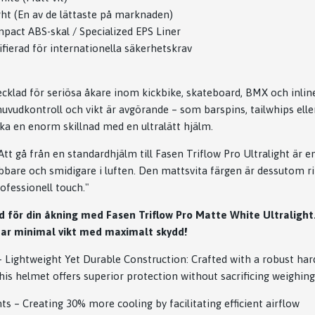
ght (En av de lättaste på marknaden)
pact ABS-skal / Specialized EPS Liner
ifierad för internationella säkerhetskrav
cklad för seriösa åkare inom kickbike, skateboard, BMX och inlin
huvudkontroll och vikt är avgörande – som barspins, tailwhips eller
a en enorm skillnad med en ultralätt hjälm.
Att gå från en standardhjälm till Fasen Triflow Pro Ultralight är e
bare och smidigare i luften. Den mattsvita färgen är dessutom ri
ofessionell touch."
d för din åkning med Fasen Triflow Pro Matte White Ultralight.
nar minimal vikt med maximalt skydd!
- Lightweight Yet Durable Construction: Crafted with a robust har
this helmet offers superior protection without sacrificing weighin
ts – Creating 30% more cooling by facilitating efficient airflow