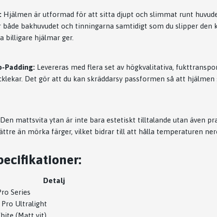
:
Hjälmen är utformad för att sitta djupt och slimmat runt huvude
r både bakhuvudet och tinningarna samtidigt som du slipper den
billigare hjälmar ger.
o-Padding:
Levereras med flera set av högkvalitativa, fukttransp
jocklekar. Det gör att du kan skräddarsy passformen så att hjälmen
Den mattsvita ytan är inte bara estetiskt tilltalande utan även pr
bättre än mörka färger, vilket bidrar till att hålla temperaturen ner
ecifikationer:
Detalj
ro Series
 Pro Ultralight
ite (Matt vit)