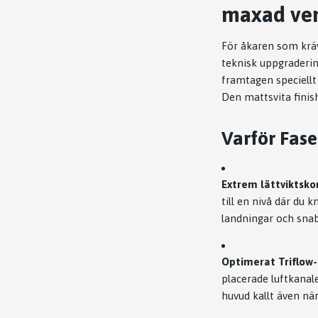
maxad ven
För åkaren som kräv
teknisk uppgraderin
framtagen speciellt
Den mattsvita finish
Varför Fase
Extrem lättviktsko
till en nivå där du
landningar och snabb
Optimerat Triflow
placerade luftkanale
huvud kallt även nä