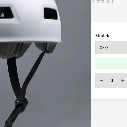
799 kr
Storlek