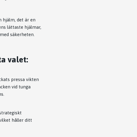
n hjälm, det är en
ns lättaste hjälmar,
a med säkerheten.
a valet:
kats pressa vikten
acken vid tunga
ns.
strategiskt
ilket håller ditt