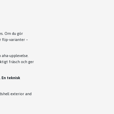
es. Om du gör
 flip-varianter –
n aha-upplevelse.
ktigt fräsch och ger
 En teknisk
dshell exterior and
g