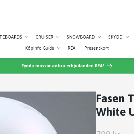
ATEBOARDS
CRUISER
SNOWBOARD
SKYDD
Köpinfo Guide
REA
Presentkort
Fynda massor av bra erbjudanden REA!
Fasen T
White U