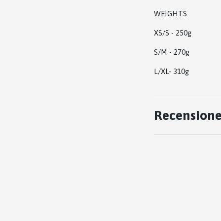
WEIGHTS
XS/S - 250g
S/M - 270g
L/XL- 310g
Recensione