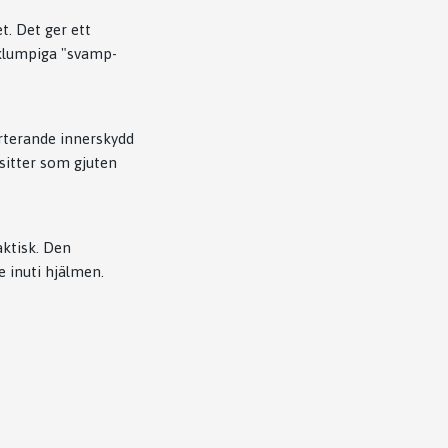
t. Det ger ett
 klumpiga "svamp-
orterande innerskydd
 sitter som gjuten
aktisk. Den
e inuti hjälmen.