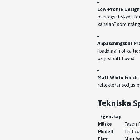
Low-Profile Design
överlägset skydd fö
känslan" som många 
Anpassningsbar Pr
(padding) i olika t
på just ditt huvud.
Matt White Finish:
reflekterar solljus 
Tekniska Sp
Egenskap
Märke
Fasen P
Modell
Triflow
Färg
Matt Wh