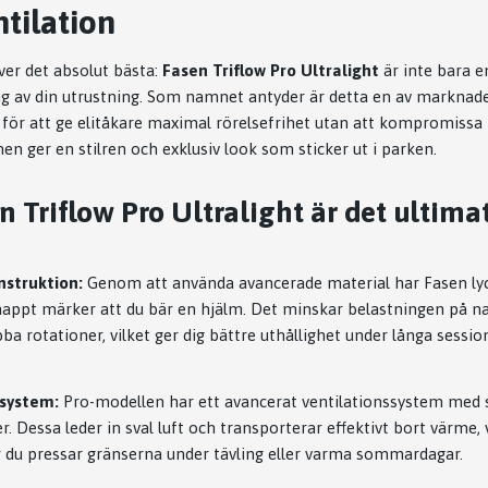
tilation
er det absolut bästa:
Fasen Triflow Pro Ultralight
är inte bara e
g av din utrustning. Som namnet antyder är detta en av marknade
 för att ge elitåkare maximal rörelsefrihet utan att kompromiss
en ger en stilren och exklusiv look som sticker ut i parken.
n Triflow Pro Ultralight är det ultimat
nstruktion:
Genom att använda avancerade material har Fasen lyc
 knappt märker att du bär en hjälm. Det minskar belastningen på n
a rotationer, vilket ger dig bättre uthållighet under långa sessio
-system:
Pro-modellen har ett avancerat ventilationssystem med 
r. Dessa leder in sval luft och transporterar effektivt bort värme, v
r du pressar gränserna under tävling eller varma sommardagar.