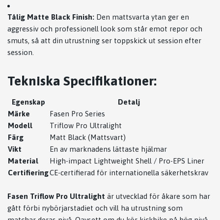
Tålig Matte Black Finish:
Den mattsvarta ytan ger en
aggressiv och professionell look som står emot repor och
smuts, så att din utrustning ser toppskick ut session efter
session.
Tekniska Specifikationer:
Egenskap
Detalj
Märke
Fasen Pro Series
Modell
Triflow Pro Ultralight
Färg
Matt Black (Mattsvart)
Vikt
En av marknadens lättaste hjälmar
Material
High-impact Lightweight Shell / Pro-EPS Liner
Certifiering
CE-certifierad för internationella säkerhetskrav
Fasen Triflow Pro Ultralight
är utvecklad för åkare som har
gått förbi nybörjarstadiet och vill ha utrustning som
matchar deras nivå. Oavsett om du kör kickbike på hög nivå,