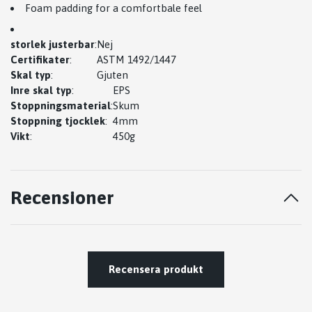
Foam padding for a comfortbale feel
storlek justerbar
:
Nej
Certifikater
:
ASTM 1492/1447
Skal typ
:
Gjuten
Inre skal typ
:
EPS
Stoppningsmaterial
:
Skum
Stoppning tjocklek
:
4mm
Vikt
:
450g
Recensioner
Recensera produkt