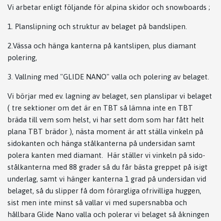
Vi arbetar enligt följande för alpina skidor och snowboards ;
1. Planslipning och struktur av belaget på bandslipen.
2.Vässa och hänga kanterna på kantslipen, plus diamant
polering,
3. Vallning med "GLIDE NANO" valla och polering av belaget.
Vi börjar med ev. lagning av belaget, sen planslipar vi belaget
( tre sektioner om det är en TBT så lämna inte en TBT
bräda till vem som helst, vi har sett dom som har fått helt
plana TBT brädor ), nästa moment är att ställa vinkeln på
sidokanten och hänga stålkanterna på undersidan samt
polera kanten med diamant.
Här ställer vi vinkeln på sido-
stålkanterna med 88 grader så du får bästa greppet på isigt
underlag, samt vi hänger kanterna 1 grad på undersidan vid
belaget, så du slipper få dom förargliga ofrivilliga huggen
,
sist men inte minst så vallar vi med supersnabba och
hållbara Glide Nano valla och polerar vi belaget så åkningen