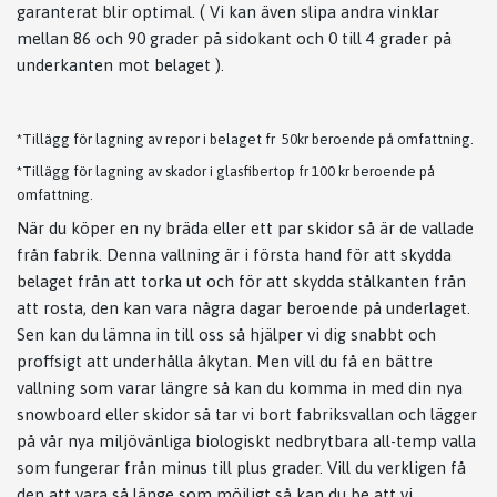
garanterat blir optimal. ( Vi kan även slipa andra vinklar
mellan 86 och 90 grader på sidokant och 0 till 4 grader på
underkanten mot belaget ).
*Tillägg för lagning av repor i belaget fr 50kr beroende på omfattning.
*Tillägg för lagning av skador i glasfibertop fr 100 kr beroende på
omfattning.
När du köper en ny bräda eller ett par skidor så är de vallade
från fabrik. Denna vallning är i första hand för att skydda
belaget från att torka ut och för att skydda stålkanten från
att rosta, den kan vara några dagar beroende på underlaget.
Sen kan du lämna in till oss så hjälper vi dig snabbt och
proffsigt att underhålla åkytan. Men vill du få en bättre
vallning som varar längre så kan du komma in med din nya
snowboard eller skidor så tar vi bort fabriksvallan och lägger
på vår nya miljövänliga biologiskt nedbrytbara all-temp valla
som fungerar från minus till plus grader. Vill du verkligen få
den att vara så länge som möjligt så kan du be att vi