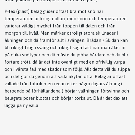
P-tex (plast) belag glider oftast bra mot snö när
temperaturen är kring nollan, men snön och temperaturen
varierar väldigt mycket från toppen till dalen och från
morgon till kväll. Man märker otroligt stora skillnader i
åkningen och då framför allt i svängen. Brädan / Skidan kan
bli riktigt trög i sväng och riktigt suga fast när man åker in
på olika snötyper och då måste du jobba hårdare och du blir
fortare trött, då är det inte ovanligt med en ofrivillig vurpa
och i värsta fall med skador som följd. Allt detta vill du slippa
och det gör du genom att valla åkytan ofta. Belag är oftast
vallade från fabrik men redan efter några dagars åkning (
beroende på förhållandena ) börjar vallningen försvinna och
belagets porer blottas och börjar torka ut. Då är det dax att
lägga på ny valla.