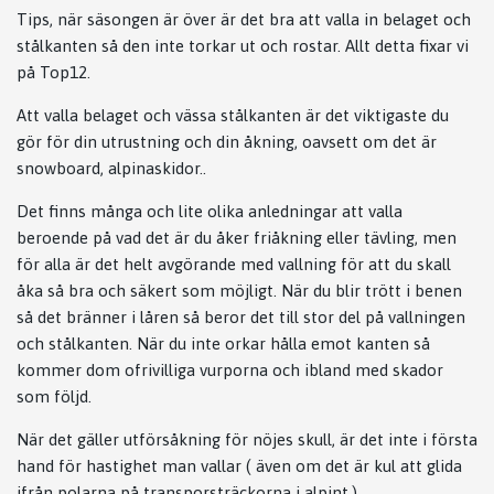
Tips, när säsongen är över är det bra att valla in belaget och
stålkanten så den inte torkar ut och rostar. Allt detta fixar vi
på Top12.
Att valla belaget och vässa stålkanten är det viktigaste du
gör för din utrustning och din åkning, oavsett om det är
snowboard, alpinaskidor..
Det finns många och lite olika anledningar att valla
beroende på vad det är du åker friåkning eller tävling, men
för alla är det helt avgörande med vallning för att du skall
åka så bra och säkert som möjligt. När du blir trött i benen
så det bränner i låren så beror det till stor del på vallningen
och stålkanten. När du inte orkar hålla emot kanten så
kommer dom ofrivilliga vurporna och ibland med skador
som följd.
När det gäller utförsåkning för nöjes skull, är det inte i första
hand för hastighet man vallar ( även om det är kul att glida
ifrån polarna på transporsträckorna i alpint.)