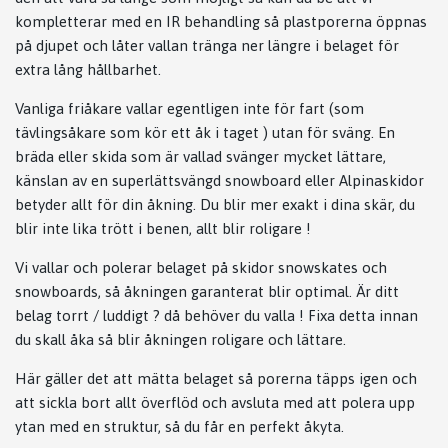
kompletterar med en IR behandling så plastporerna öppnas
på djupet och låter vallan tränga ner längre i belaget för
extra lång hållbarhet.
Vanliga friåkare vallar egentligen inte för fart (som
tävlingsåkare som kör ett åk i taget ) utan för sväng. En
bräda eller skida som är vallad svänger mycket lättare,
känslan av en superlättsvängd snowboard eller Alpinaskidor
betyder allt för din åkning. Du blir mer exakt i dina skär, du
blir inte lika trött i benen, allt blir roligare !
Vi vallar och polerar belaget på skidor snowskates och
snowboards, så åkningen garanterat blir optimal. Är ditt
belag torrt / luddigt ? då behöver du valla ! Fixa detta innan
du skall åka så blir åkningen roligare och lättare.
Här gäller det att mätta belaget så porerna täpps igen och
att sickla bort allt överflöd och avsluta med att polera upp
ytan med en struktur, så du får en perfekt åkyta.