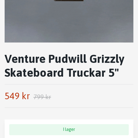
Venture Pudwill Grizzly
Skateboard Truckar 5"
549 kr
799 kr
I lager