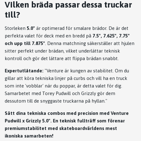
Vilken bräda passar dessa truckar
till?
Storleken
5.0"
är optimerad för smalare brädor. De är det
perfekta valet för deck med en bredd på
7.5", 7.625", 7.75"
och upp till 7.875"
. Denna matchning säkerställer att hjulen
sitter perfekt under brädan, vilket underlättar teknisk
kontroll och gör det lättare att flippa brädan snabbt.
Expertutlåtande:
"Venture är kungen av stabilitet. Om du
gillar att köra tekniska linjer på curbs och vill ha en truck
som inte 'vobblar' när du poppar, är detta valet för dig.
Samarbetet med Torey Pudwill och Grizzly gör dem
dessutom till de snyggaste truckarna på hyllan."
Sätt dina tekniska combos med precision med Venture
Pudwill x Grizzly 5.0". En teknisk fullträff som förenar
premiumstabilitet med skateboardvärldens mest
ikoniska samarbeten!