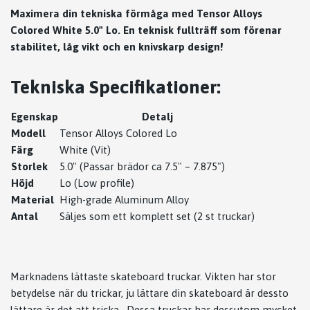
Maximera din tekniska förmåga med Tensor Alloys
Colored White 5.0" Lo. En teknisk fullträff som förenar
stabilitet, låg vikt och en knivskarp design!
Tekniska Specifikationer:
Egenskap
Detalj
Modell
Tensor Alloys Colored Lo
Färg
White (Vit)
Storlek
5.0" (Passar brädor ca 7.5" – 7.875")
Höjd
Lo (Low profile)
Material
High-grade Aluminum Alloy
Antal
Säljes som ett komplett set (2 st truckar)
Marknadens lättaste skateboard truckar. Vikten har stor
betydelse när du trickar, ju lättare din skateboard är dessto
lättare är det att tricka. Dessa truckar har dessutom mycket