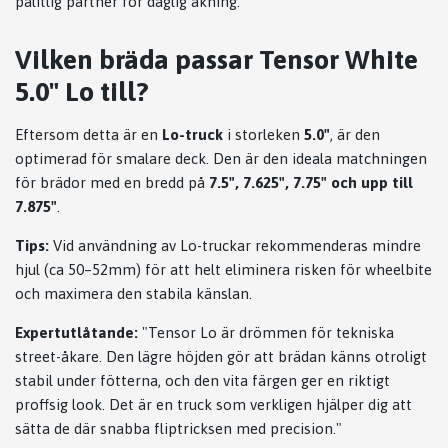
pålitlig partner för daglig åkning.
Vilken bräda passar Tensor White
5.0" Lo till?
Eftersom detta är en
Lo-truck
i storleken
5.0"
, är den
optimerad för smalare deck. Den är den ideala matchningen
för brädor med en bredd på
7.5", 7.625", 7.75" och upp till
7.875"
.
Tips:
Vid användning av Lo-truckar rekommenderas mindre
hjul (ca 50–52mm) för att helt eliminera risken för wheelbite
och maximera den stabila känslan.
Expertutlåtande:
"Tensor Lo är drömmen för tekniska
street-åkare. Den lägre höjden gör att brädan känns otroligt
stabil under fötterna, och den vita färgen ger en riktigt
proffsig look. Det är en truck som verkligen hjälper dig att
sätta de där snabba fliptricksen med precision."