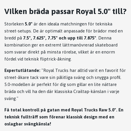
Vilken bräda passar Royal 5.0" till?
Storleken
5.0"
är den ideala matchningen för tekniska
street-setups. De är optimalt anpassade för brädor med en
bredd på
7.5", 7.625", 7.75" och upp till 7.875"
. Denna
kombination ger en extremt lättmanövrerad skateboard
som svarar direkt på minsta rörelse, vilket är en enorm
fördel vid teknisk fliptrick-åkning.
Expertutlåtande:
"Royal Trucks har alltid varit en favorit för
street-åkare tack vare sin pålitliga sväng och snygga profil.
5.0-modellen är perfekt för dig som gillar en lite nättare
bräda och vill ha den där klassiska Crailtap-känslan i varje
sväng."
Få total kontroll på gatan med Royal Trucks Raw 5.0". En
teknisk fullträff som förenar klassisk design med en
oslagbar svängkänsla!