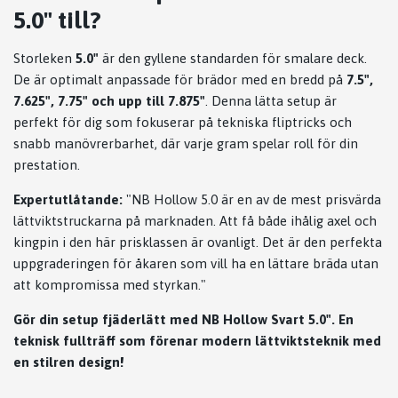
5.0" till?
Storleken
5.0"
är den gyllene standarden för smalare deck.
De är optimalt anpassade för brädor med en bredd på
7.5",
7.625", 7.75" och upp till 7.875"
. Denna lätta setup är
perfekt för dig som fokuserar på tekniska fliptricks och
snabb manövrerbarhet, där varje gram spelar roll för din
prestation.
Expertutlåtande:
"NB Hollow 5.0 är en av de mest prisvärda
lättviktstruckarna på marknaden. Att få både ihålig axel och
kingpin i den här prisklassen är ovanligt. Det är den perfekta
uppgraderingen för åkaren som vill ha en lättare bräda utan
att kompromissa med styrkan."
Gör din setup fjäderlätt med NB Hollow Svart 5.0". En
teknisk fullträff som förenar modern lättviktsteknik med
en stilren design!