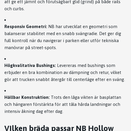
att ge ett jämnt och förutsägbart glid (grind) på både rails
och curbs.
Responsiv Geometri:
NB har utvecklat en geometri som
balanserar stabilitet med en snabb svängradie. Det ger dig
full kontroll när du navigerar i parken eller utför tekniska
manövrar på street-spots.
Högkvalitativa Bushings:
Levereras med bushings som
erbjuder en bra kombination av dämpning och retur, vilket
gör att trucken snabbt återgår till centerläge efter en sväng.
Hållbar Konstruktion:
Trots den låga vikten är basplattan
och hängaren förstärkta för att tåla hårda landningar och
intensiv åkning dag efter dag.
Vilken bräda passar NB Hollow