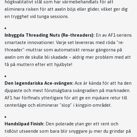
högkvalitativt stål som har värmebehandlats för att
eliminera risken för att axeln böjs eller glider, vilket ger dig
en trygghet vid tunga sessions.
Inbyggda Threading Nuts (Re-threaders):
En av AF1-seriens
smartaste innovationer. Varje set levereras med röda "re-
threader"-muttrar som automatiskt rensar gängorna på
axeln om de skulle bli skadade – aldrig mer problem med att
få på muttern efter ett hjulbyte!
Den legendariska Ace-svängen:
Ace är kända för att ha den
djupaste och mest förutsägbara svängradien på marknaden.
AF1 har förfinats ytterligare för att ge en mjukare retur till
centerläge och eliminerar "slop" i kingpin-området.
Handslipad Finish:
Den polerade ytan ger ett rent och
tidlöst utseende som bara blir snyggare ju mer du grindar på