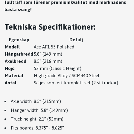
fullträff som förenar premiumkvalitet med marknadens
bästa sväng!
Tekniska Specifikationer:
Egenskap
Detalj
Modell
Ace AF1 55 Polished
Hängarbredd
5.8" (149 mm)
Axelbredd
8.5" (216 mm)
Höjd
53 mm (Classic Height)
Material
High-grade Alloy / SCM440 Steel
Antal
Säljes som ett komplett set (2 st truckar)
Axle width: 8.5” (215mm)
Hanger width: 5.8” (149mm)
Truck height: 2.1” (53mm)
Fits boards: 8.375” - 8.625”