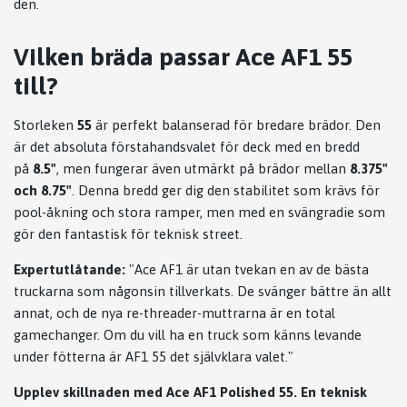
den.
Vilken bräda passar Ace AF1 55
till?
Storleken
55
är perfekt balanserad för bredare brädor. Den
är det absoluta förstahandsvalet för deck med en bredd
på
8.5"
, men fungerar även utmärkt på brädor mellan
8.375"
och 8.75"
. Denna bredd ger dig den stabilitet som krävs för
pool-åkning och stora ramper, men med en svängradie som
gör den fantastisk för teknisk street.
Expertutlåtande:
"Ace AF1 är utan tvekan en av de bästa
truckarna som någonsin tillverkats. De svänger bättre än allt
annat, och de nya re-threader-muttrarna är en total
gamechanger. Om du vill ha en truck som känns levande
under fötterna är AF1 55 det självklara valet."
Upplev skillnaden med Ace AF1 Polished 55. En teknisk