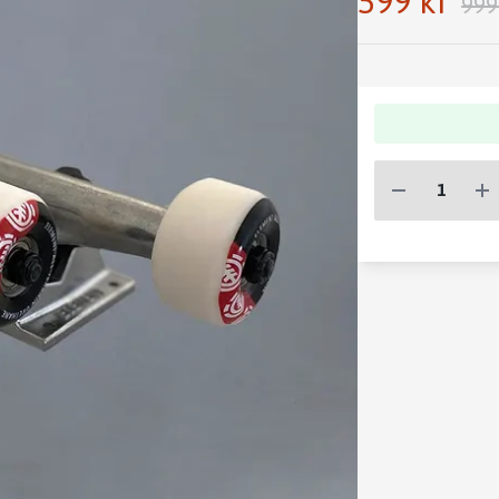
599 kr
999