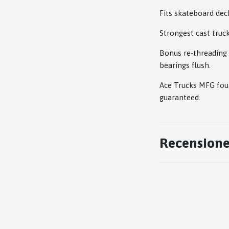
Fits skateboard dec
Strongest cast truc
Bonus re-threading n
bearings flush.
Ace Trucks MFG fou
guaranteed.
Recensione