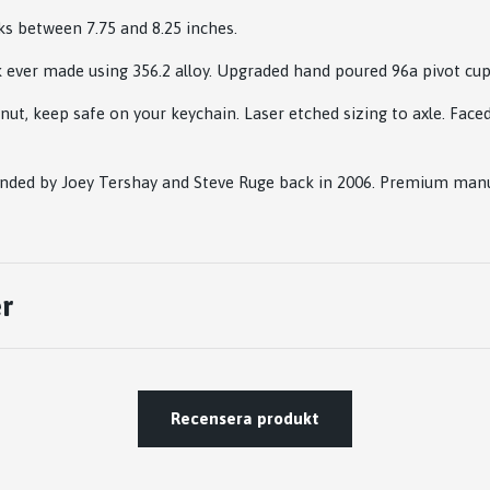
ks between 7.75 and 8.25 inches.
k ever made using 356.2 alloy. Upgraded hand poured 96a pivot cup
ut, keep safe on your keychain. Laser etched sizing to axle. Faced
nded by Joey Tershay and Steve Ruge back in 2006. Premium man
r
Recensera produkt