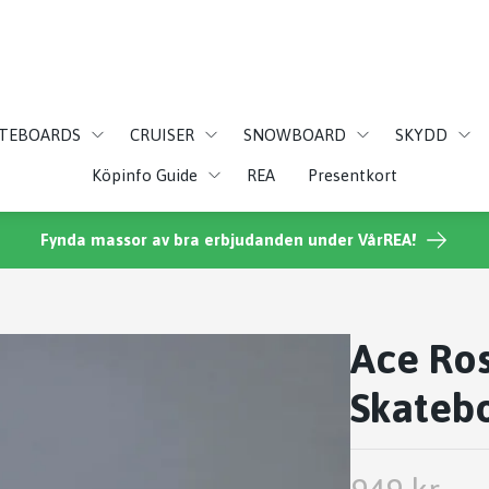
ATEBOARDS
CRUISER
SNOWBOARD
SKYDD
Köpinfo Guide
REA
Presentkort
Fynda massor av bra erbjudanden under VårREA!
Ace Ros
Skatebo