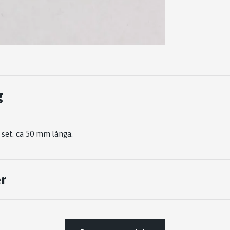
g
 set. ca 50 mm långa.
r