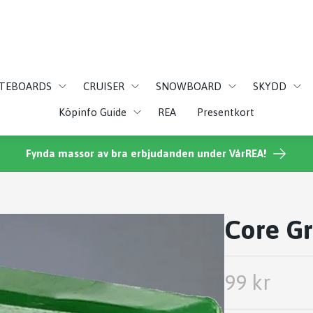
ATEBOARDS
CRUISER
SNOWBOARD
SKYDD
Köpinfo Guide
REA
Presentkort
Fynda massor av bra erbjudanden under VårREA!
Core G
99 kr