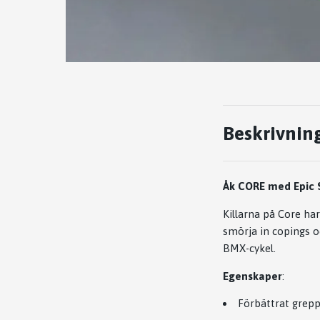
Beskrivnin
Åk CORE med Epic S
Killarna på Core har
smörja in copings oc
BMX-cykel.
Egenskaper
:
Förbättrat grep