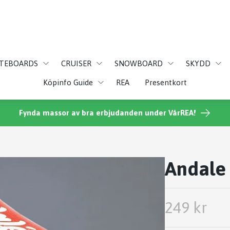
ATEBOARDS
CRUISER
SNOWBOARD
SKYDD
Köpinfo Guide
REA
Presentkort
Fynda massor av bra erbjudanden under VårREA!
Andale 
249 kr