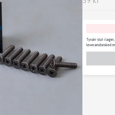
39 kr
Tyvärr slut i lager
leveransbesked me