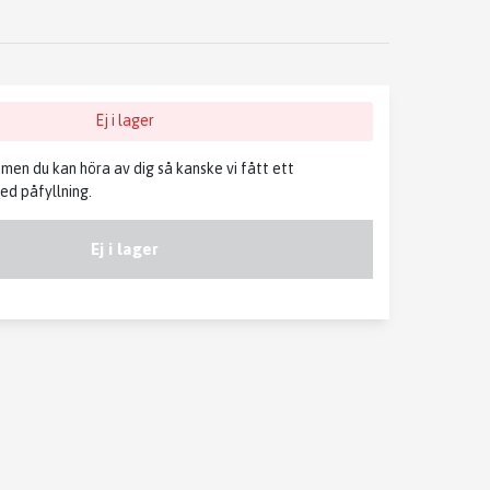
Ej i lager
, men du kan höra av dig så kanske vi fått ett
d påfyllning.
Ej i lager