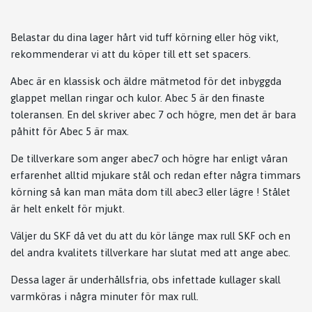
Belastar du dina lager hårt vid tuff körning eller hög vikt,
rekommenderar vi att du köper till ett set spacers.
Abec är en klassisk och äldre mätmetod för det inbyggda
glappet mellan ringar och kulor. Abec 5 är den finaste
toleransen. En del skriver abec 7 och högre, men det är bara
påhitt för Abec 5 är max.
De tillverkare som anger abec7 och högre har enligt våran
erfarenhet alltid mjukare stål och redan efter några timmars
körning så kan man mäta dom till abec3 eller lägre ! Stålet
är helt enkelt för mjukt.
Väljer du SKF då vet du att du kör länge max rull SKF och en
del andra kvalitets tillverkare har slutat med att ange abec.
Dessa lager är underhållsfria, obs infettade kullager skall
varmköras i några minuter för max rull.