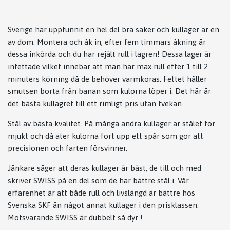
Sverige har uppfunnit en hel del bra saker och kullager är en
av dom. Montera och åk in, efter fem timmars åkning är
dessa inkörda och du har rejält rull i lagren! Dessa lager är
infettade vilket innebär att man har max rull efter 1 till 2
minuters körning då de behöver varmköras. Fettet håller
smutsen borta från banan som kulorna löper i. Det här är
det bästa kullagret till ett rimligt pris utan tvekan.
Stål av bästa kvalitet. På många andra kullager är stålet för
mjukt och då äter kulorna fort upp ett spår som gör att
precisionen och farten försvinner.
Jänkare säger att deras kullager är bäst, de till och med
skriver SWISS på en del som de har bättre stål i. Vår
erfarenhet är att både rull och livslängd är bättre hos
Svenska SKF än något annat kullager i den prisklassen.
Motsvarande SWISS är dubbelt så dyr !