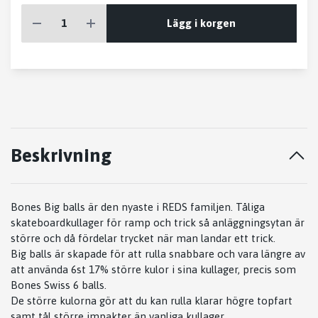
Lägg i korgen
Beskrivning
Bones Big balls är den nyaste i REDS familjen. Tåliga
skateboardkullager för ramp och trick så anläggningsytan är
större och då fördelar trycket när man landar ett trick.
Big balls är skapade för att rulla snabbare och vara längre av
att använda 6st 17% större kulor i sina kullager, precis som
Bones Swiss 6 balls.
De större kulorna gör att du kan rulla klarar högre topfart
samt tål större impakter än vanliga kullager.