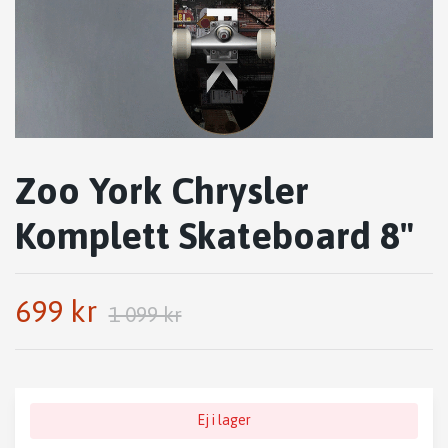
Zoo York Chrysler
Komplett Skateboard 8"
699 kr
1 099 kr
Ej i lager