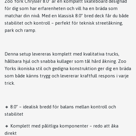
Zoo York Chrysler 8.0” är en komplett skateboard designad
för dig som har erfarenheten och vill ha en bräda som
matchar din nivå. Med en klassisk 8.0” bred deck får du både
stabilitet och kontroll – perfekt för teknisk streetåkning,
park och ramp.
Denna setup levereras komplett med kvalitativa trucks,
hållbara hjul och snabba kullager som tål hård åkning. Zoo
Yorks ikoniska stil och gedigna konstruktion ger dig en bräda
som både känns trygg och levererar kraftfull respons i varje
trick.
🔸 8.0” – idealisk bredd för balans mellan kontroll och
stabilitet
🔸 Komplett med pålitliga komponenter – redo att åka
direkt