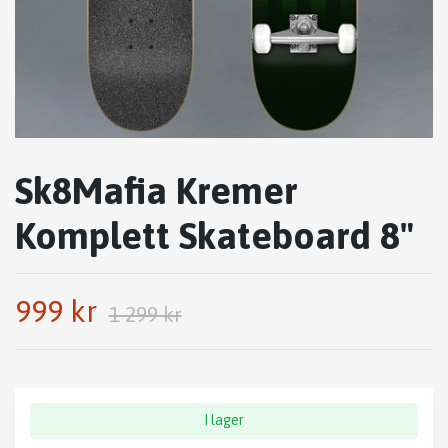
Sk8Mafia Kremer
Komplett Skateboard 8"
999 kr
1 299 kr
I lager