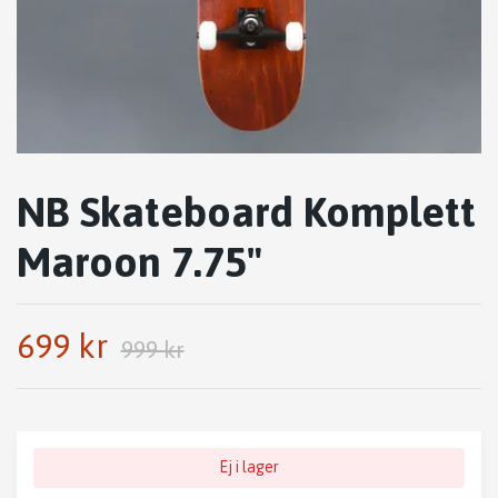
NB Skateboard Komplett
Maroon 7.75"
699 kr
999 kr
Ej i lager