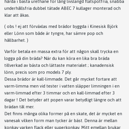
hårda i bästa urethane för lång livslängd flatspotfria, snabba
underhållsfria dubbel tätade ABEC 7 kullager monterad och
klar att åkas.
( obs ! ej att förväxlas med brädor byggda i Kinesisk Björk
eller Lönn som både är tyngre, har sämre pop och
hållbarhet. )
Varför betala en massa extra för att någon skall trycka en
logga på din bräda? När du kan köra en lika bra bräda
tillverkad av bästa och lättaste materialet ; kanadensisk
lönn, precis som pro models 7 ply.
Dessa brädor är kall-limmade. Det går mycket fortare att
varm-limma men vid tester i vatten släpper limningen i en
varm-limmad efter 3 timmar och en kall-limmad efter 3
dagar ! Det betyder att popen varar betydligt längre och att
brädan tål mer.
Det finns många olika former på en skate, det är mycket en
vanesak vilken form man tycker är bäst. Denna är mellan
konkav varken flack eller superkonkav. Mitt emellan brukar