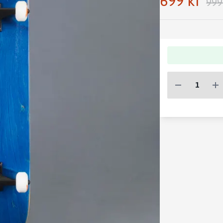
699 kr
999