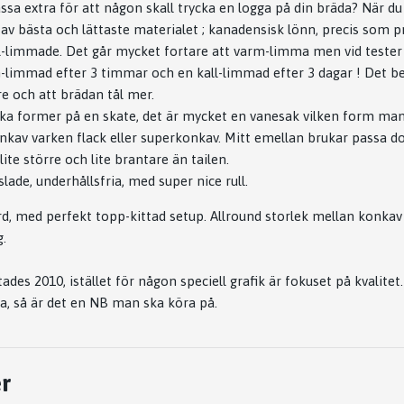
ssa extra för att någon skall trycka en logga på din bräda? När du
 av bästa och lättaste materialet ; kanadensisk lönn, precis som p
l-limmade. Det går mycket fortare att varm-limma men vid tester 
-limmad efter 3 timmar och en kall-limmad efter 3 dagar ! Det b
re och att brädan tål mer.
ka former på en skate, det är mycket en vanesak vilken form man 
kav varken flack eller superkonkav. Mitt emellan brukar passa do
lite större och lite brantare än tailen.
lade, underhållsfria, med super nice rull.
, med perfekt topp-kittad setup. Allround storlek mellan konkav 
g.
des 2010, istället för någon speciell grafik är fokuset på kvalitet.
a, så är det en NB man ska köra på.
r