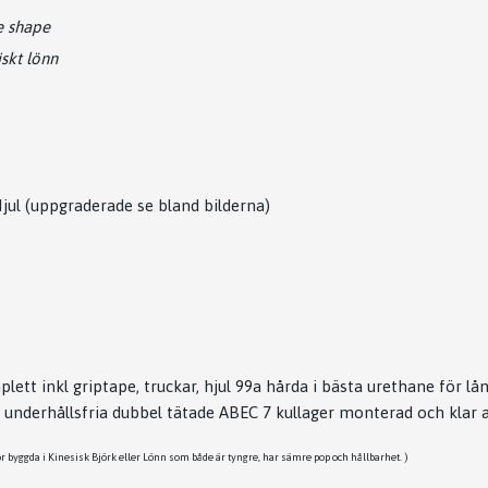
e shape
iskt lönn
ul (uppgraderade se bland bilderna)
tt inkl griptape, truckar, hjul 99a hårda i bästa urethane för lån
a underhållsfria dubbel tätade ABEC 7 kullager monterad och klar a
dor byggda i Kinesisk Björk eller Lönn som både är tyngre, har sämre pop och hållbarhet. )