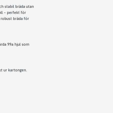
ch stabil bräda utan
l – perfekt för
 robust bräda för
årda 99a
hjul som
kt ur kartongen.