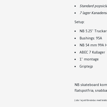
Standard popsicl
7 lager Kanadens
Setup:
NB 5.25" Truckar
Bushings: 95A
NB 54 mm 99A Hj
ABEC 7 Kullager
1" montage
Griptejp
NB skateboard komple
flatspotfria, snabb
( obs ! ej att förväxlas med brä