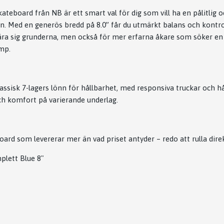
teboard från NB är ett smart val för dig som vill ha en pålitlig o
n. Med en generös bredd på 8.0” får du utmärkt balans och kontrol
lära sig grunderna, men också för mer erfarna åkare som söker en
amp.
lassisk 7-lagers lönn för hållbarhet, med responsiva truckar och h
ch komfort på varierande underlag.
ard som levererar mer än vad priset antyder – redo att rulla dire
lett Blue 8"