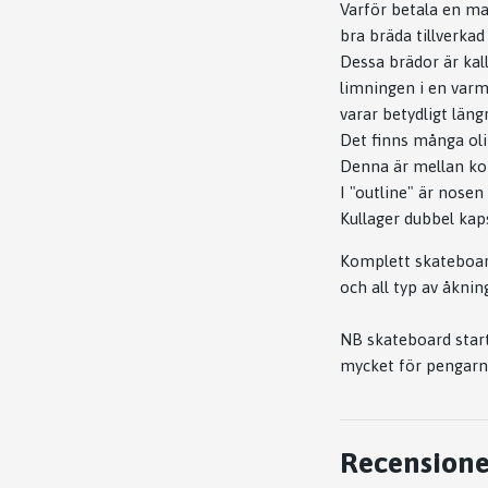
Varför betala en ma
bra bräda tillverkad
Dessa brädor är kal
limningen i en varm
varar betydligt läng
Det finns många oli
Denna är mellan kon
I "outline" är nosen 
Kullager dubbel kaps
Komplett skateboard
och all typ av åknin
NB skateboard starta
mycket för pengarn
Recensione