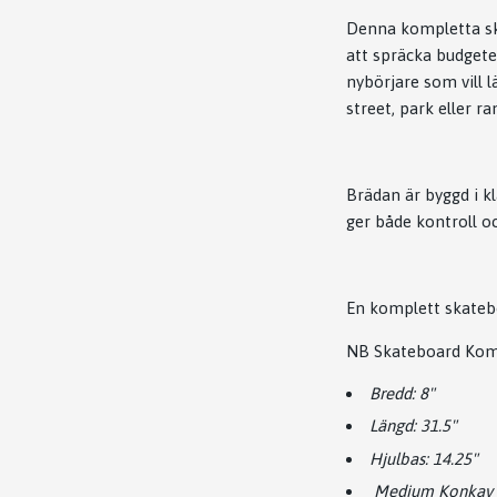
Denna kompletta ska
att spräcka budgete
nybörjare som vill 
street, park eller r
Brädan är byggd i k
ger både kontroll o
En komplett skatebo
NB Skateboard Komp
Bredd: 8"
Längd: 31.5"
Hjulbas: 14.25"
Medium Konkav