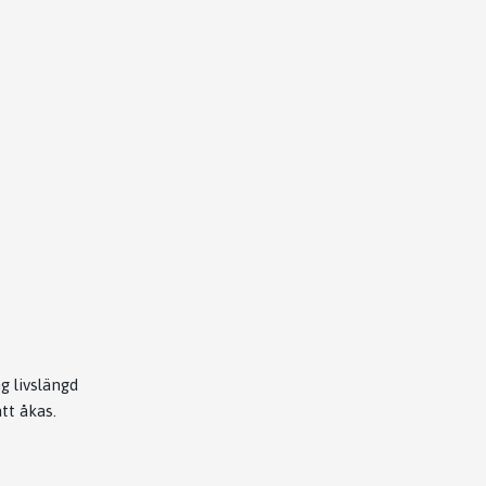
g livslängd
tt åkas.