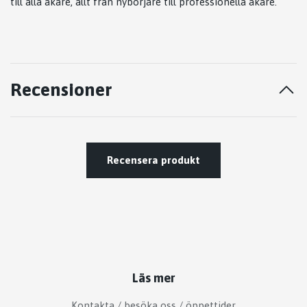
till alla åkare, allt från nybörjare till professionella åkare.
Recensioner
Recensera produkt
Läs mer
Kontakta / besöka oss / öppettider