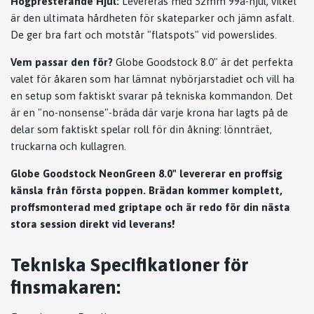
Högpresterande Hjul:
Levereras med 52mm 99a-hjul, vilket
är den ultimata hårdheten för skateparker och jämn asfalt.
De ger bra fart och motstår "flatspots" vid powerslides.
Vem passar den för?
Globe Goodstock 8.0" är det perfekta
valet för åkaren som har lämnat nybörjarstadiet och vill ha
en setup som faktiskt svarar på tekniska kommandon. Det
är en "no-nonsense"-bräda där varje krona har lagts på de
delar som faktiskt spelar roll för din åkning: lönnträet,
truckarna och kullagren.
Globe Goodstock NeonGreen 8.0" levererar en proffsig
känsla från första poppen. Brädan kommer komplett,
proffsmonterad med griptape och är redo för din nästa
stora session direkt vid leverans!
Tekniska Specifikationer för
finsmakaren: