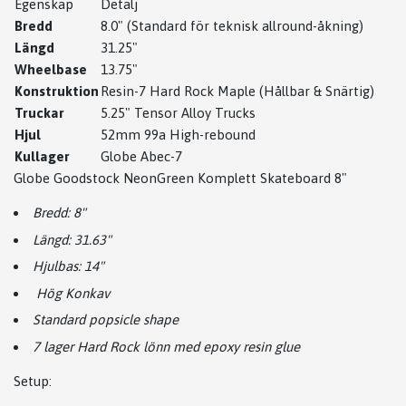
Egenskap
Detalj
Bredd
8.0" (Standard för teknisk allround-åkning)
Längd
31.25"
Wheelbase
13.75"
Konstruktion
Resin-7 Hard Rock Maple (Hållbar & Snärtig)
Truckar
5.25" Tensor Alloy Trucks
Hjul
52mm 99a High-rebound
Kullager
Globe Abec-7
Globe Goodstock NeonGreen Komplett Skateboard 8"
Bredd: 8"
Längd: 31.63"
Hjulbas: 14"
Hög Konkav
Standard popsicle shape
7 lager Hard Rock lönn med epoxy resin glue
Setup: