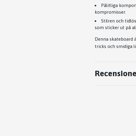
Pålitliga kompon
kompromisser.
Stilren och tidlö
som sticker ut på al
Denna skateboard är
tricks och smidiga l
Recensione