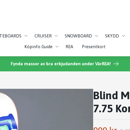
ATEBOARDS
CRUISER
SNOWBOARD
SKYDD
Köpinfo Guide
REA
Presentkort
Fynda massor av bra erbjudanden under VårREA!
Blind M
7.75 Ko