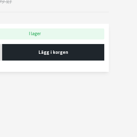
99 kr
I lager
Lägg i korgen