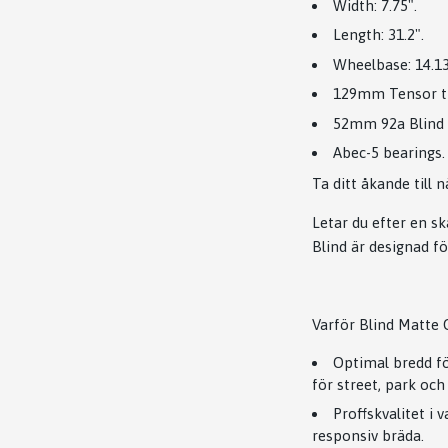
Width: 7.75".
Length: 31.2".
Wheelbase: 14.13
129mm Tensor tr
52mm 92a Blind 
Abec-5 bearings.
Ta ditt åkande till
Letar du efter en 
Blind är designad fö
Varför Blind Matte 
Optimal bredd för
för street, park oc
Proffskvalitet i 
responsiv bräda.