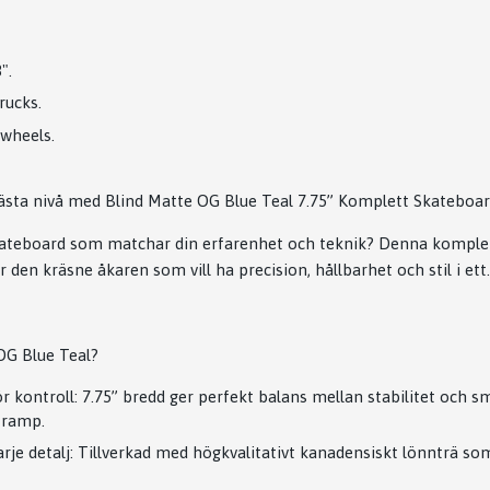
".
ucks.
wheels.
 nästa nivå med Blind Matte OG Blue Teal 7.75” Komplett Skateboar
skateboard som matchar din erfarenhet och teknik? Denna komple
r den kräsne åkaren som vill ha precision, hållbarhet och stil i ett.
OG Blue Teal?
 kontroll: 7.75” bredd ger perfekt balans mellan stabilitet och sm
h ramp.
varje detalj: Tillverkad med högkvalitativt kanadensiskt lönnträ so