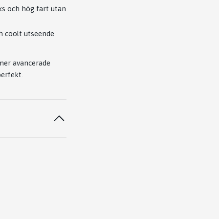
ks och hög fart utan
ch coolt utseende
 mer avancerade
perfekt.