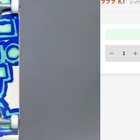
999 kr
1 2