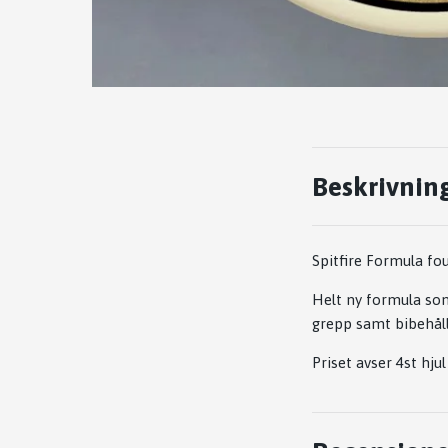
Beskrivnin
Spitfire Formula fo
Helt ny formula som 
grepp samt bibehåll
Priset avser 4st hjul