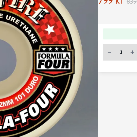
799 kr
839