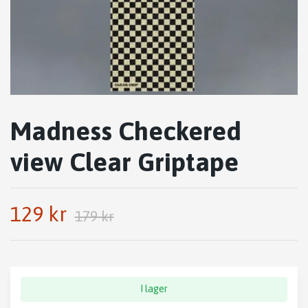
Madness Checkered
view Clear Griptape
129 kr
179 kr
I lager