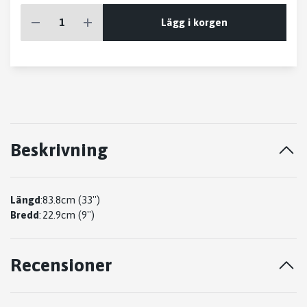
Lägg i korgen
Beskrivning
Längd
:
83.8cm (33'')
Bredd
:
22.9cm (9'')
Recensioner