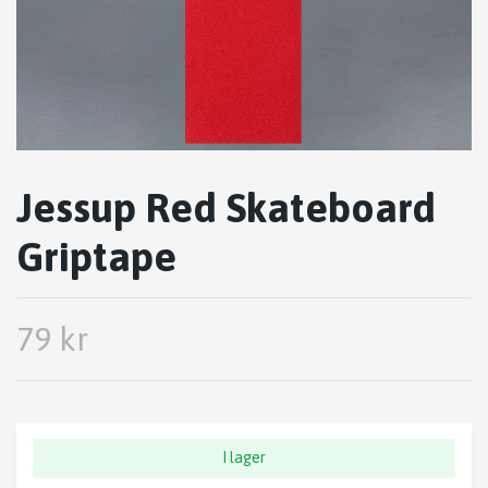
Jessup Red Skateboard
Griptape
79 kr
I lager