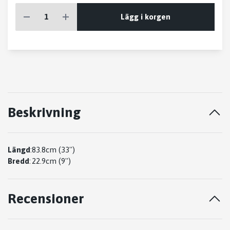
Lägg i korgen
Beskrivning
Längd
:
83.8cm (33'')
Bredd
:
22.9cm (9'')
Recensioner