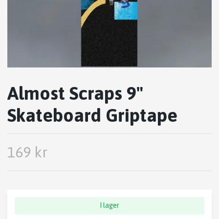
Almost Scraps 9"
Skateboard Griptape
169 kr
I lager