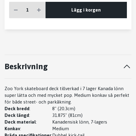
Lägg i korgen
Beskrivning
Zoo York skateboard deck tillverkad i 7 lager Kanada lönn
super lätta och med mycket pop. Medium konkav så perfekt
för både street- och parkåkning.
Deck bredd
:
8" (20.3cm)
Deck längd
:
31.875" (81cm)
Deck material
:
Kanadensisk lönn, 7-lagers
Konkav
:
Medium
Bräda specifikationer
:
Dubbel kick-tail