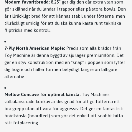
Modern favoritbredd:
8.25" ger dig den där extra ytan som
gör skillnad när du landar i trappor eller på stora bowls. Den
är tillräckligt bred för att kännas stabil under fötterna, men
tillräckligt smidig för att du ska kunna kasta runt tekniska
fliptricks med kontroll.
7-Ply North American Maple:
Precis som alla brädor från
Toy Machine är denna byggd av sju lager premiumlönn. Det
ger en styv konstruktion med en "snap" i poppen som lyfter
dig högre och håller formen betydligt längre än billigare
alternativ.
Mellow Concave för optimal känsla:
Toy Machines
välbalanserade konkav är designad för att ge fötterna ett
bra grepp utan att vara för aggressiv. Det ger en fantastisk
brädkänsla (boardfeel) som gör det enkelt att snabbt hitta
rätt fotplacering.