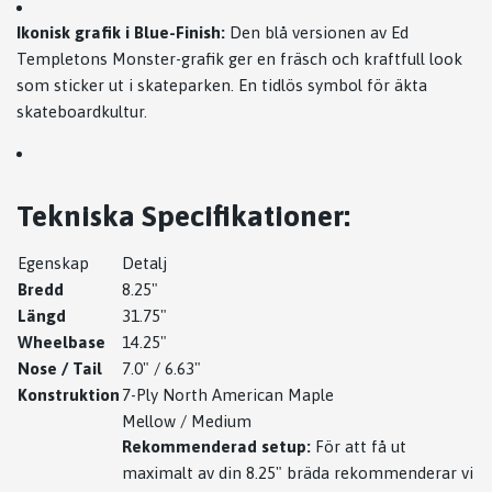
Ikonisk grafik i Blue-Finish:
Den blå versionen av Ed
Templetons Monster-grafik ger en fräsch och kraftfull look
som sticker ut i skateparken. En tidlös symbol för äkta
skateboardkultur.
Tekniska Specifikationer:
Egenskap
Detalj
Bredd
8.25"
Längd
31.75"
Wheelbase
14.25"
Nose / Tail
7.0" / 6.63"
Konstruktion
7-Ply North American Maple
Mellow / Medium
Rekommenderad setup:
För att få ut
maximalt av din 8.25" bräda rekommenderar vi