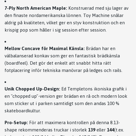
7-Ply North American Maple:
Konstruerad med sju lager av
den finaste nordamerikanska lönnen. Toy Machine snålar
aldrig på kvaliteten, vilket ger en styv konstruktion och en
krispig pop som håller i sig session efter session.
Mellow Concave för Maximal Känsla:
Brädan har en
välbalanserad konkav som ger en fantastisk brädkänsla
(boardfeel). Det gör det enkelt att snabbt hitta rätt
fotplacering inför tekniska manövrar på ledges och rails.
Unik Chopped Up-Design:
Ed Templetons ikoniska grafik i
en "chopped up"-version ger brädan en rå och modern look
som sticker ut i parken samtidigt som den andas 100 %
skateboardkultur.
Pro-Setup:
För att maximera kontrollen på denna 8.13-
shape rekommenderas truckar i storlek
139
eller
144
(t.ex.