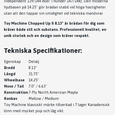
Independent 139/144 eller Thunder 147/148). Den moderna
hjulbasen på 14.25" gör brädan stabil vid höga hastigheter
utan att den tappar sin smidighet vid tekniska manövrar.
Toy Machine Chopped Up II 8.13" är brädan för dig som
kräver både stil och substans. Professionell kvalitet, en
unik storlek och en design som kräver respekt.
Tekniska Specifikationer:
Egenskap
Detalj
Bredd
8.13"
Längd
31.75"
Wheelbase
14.25"
Nose / Tail
7.0" / 6.63"
Konstruktion
7-Ply North American Maple
Konkav
Mellow / Medium
Toy Machine klassiskt märke tillverkad i 7 lager Kanadensisk
lönn med mycket pop och låg vikt.