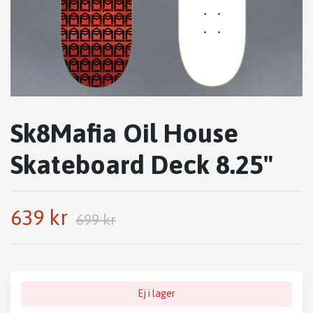
Sk8Mafia Oil House
Skateboard Deck 8.25"
639 kr
699 kr
Ej i lager