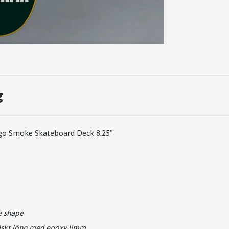
g
go Smoke Skateboard Deck 8.25"
e shape
siskt lönn med epoxy limm