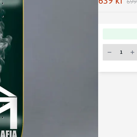
639 kr
699