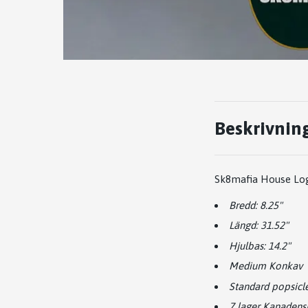
Beskrivnin
Sk8mafia House Lo
Bredd: 8.25"
Längd: 31.52"
Hjulbas: 14.2"
Medium Konkav
Standard popsicl
7 lager Kanaden