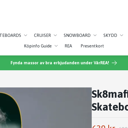
ATEBOARDS
CRUISER
SNOWBOARD
SKYDD
Köpinfo Guide
REA
Presentkort
Fynda massor av bra erbjudanden under VårREA!
Sk8maf
Skatebo