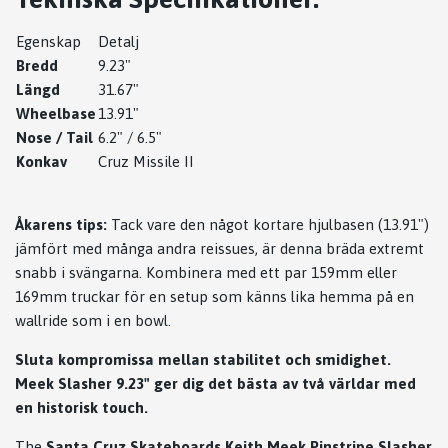
Egenskap
Detalj
Bredd
9.23"
Längd
31.67"
Wheelbase
13.91"
Nose / Tail
6.2" / 6.5"
Konkav
Cruz Missile II
Åkarens tips:
Tack vare den något kortare hjulbasen (13.91")
jämfört med många andra reissues, är denna bräda extremt
snabb i svängarna. Kombinera med ett par 159mm eller
169mm truckar för en setup som känns lika hemma på en
wallride som i en bowl.
Sluta kompromissa mellan stabilitet och smidighet.
Meek Slasher 9.23" ger dig det bästa av två världar med
en historisk touch.
The
Santa Cruz Skateboards Keith Meek Pinstripe Slasher