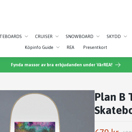
ATEBOARDS
CRUISER
SNOWBOARD
SKYDD
Köpinfo Guide
REA
Presentkort
Fynda massor av bra erbjudanden under VårREA!
Plan B 
Skateb