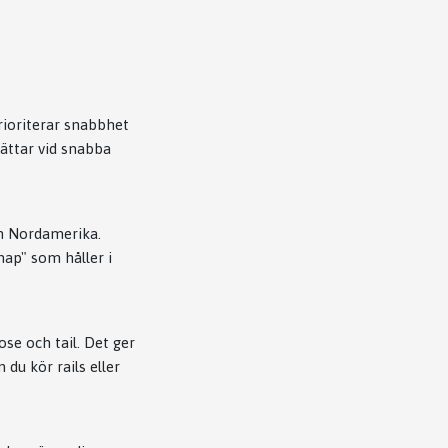
rioriterar snabbhet
ättar vid snabba
n Nordamerika.
nap" som håller i
se och tail. Det ger
du kör rails eller