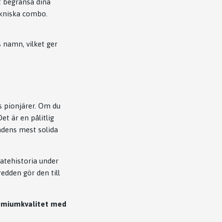
tt begränsa dina
tekniska combo.
 namn, vilket ger
s pionjärer. Om du
et är en pålitlig
adens mest solida
katehistoria under
edden gör den till
remiumkvalitet med