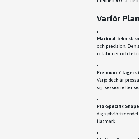
bredden
8.0"
är dett
Varför Plan
Maximal teknisk sm
och precision. Den 
rotationer och tekni
Premium 7-lagers 
Varje deck är press
sig, session efter se
Pro-Specifik Shape
dig självförtroendet
flatmark.