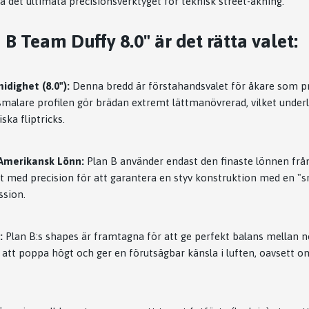
a det ultimata precisionsverktyget för teknisk street-åkning.
 B Team Duffy 8.0" är det rätta valet:
idighet (8.0"):
Denna bredd är förstahandsvalet för åkare som p
smalare profilen gör brädan extremt lättmanövrerad, vilket underl
ska fliptricks.
Amerikansk Lönn:
Plan B använder endast den finaste lönnen frå
at med precision för att garantera en styv konstruktion med en "s
ssion.
:
Plan B:s shapes är framtagna för att ge perfekt balans mellan no
 att poppa högt och ger en förutsägbar känsla i luften, oavsett om 