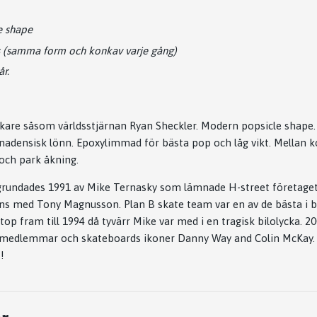
e shape
s (samma form och konkav varje gång)
år.
kare såsom världsstjärnan Ryan Sheckler. Modern popsicle shape.
Kanadensisk lönn. Epoxylimmad för bästa pop och låg vikt. Mellan 
 och park åkning.
grundades 1991 av Mike Ternasky som lämnade H-street företaget
s med Tony Magnusson. Plan B skate team var en av de bästa i bö
 top fram till 1994 då tyvärr Mike var med i en tragisk bilolycka. 2
l medlemmar och skateboards ikoner Danny Way and Colin McKay.
!