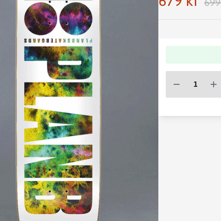
679 kr
699