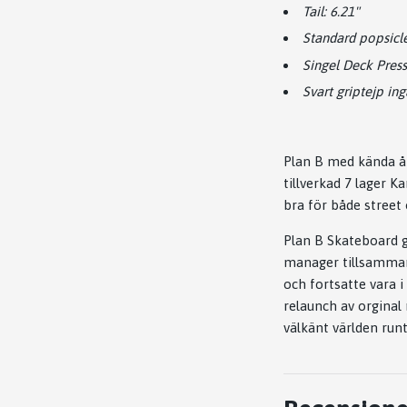
Tail: 6.21"
Standard popsicl
Singel Deck Pres
Svart griptejp ing
Plan B med kända å
tillverkad 7 lager 
bra för både street
Plan B Skateboard 
manager tillsamman
och fortsatte vara i
relaunch av orgina
välkänt världen runt