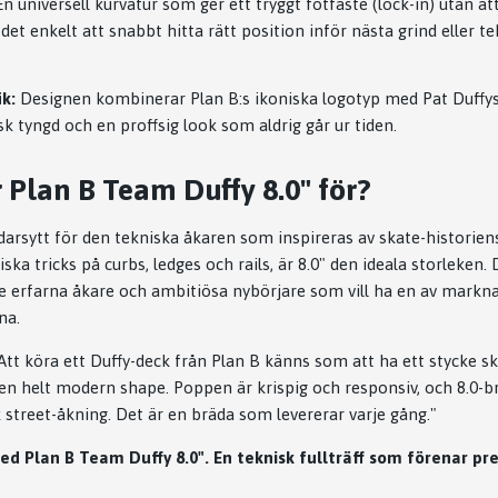
n universell kurvatur som ger ett tryggt fotfäste (lock-in) utan a
 det enkelt att snabbt hitta rätt position inför nästa grind eller 
ik:
Designen kombinerar Plan B:s ikoniska logotyp med Pat Duffys
sk tyngd och en proffsig look som aldrig går ur tiden.
 Plan B Team Duffy 8.0" för?
darsytt för den tekniska åkaren som inspireras av skate-historien
ska tricks på curbs, ledges och rails, är 8.0" den ideala storleken. D
e erfarna åkare och ambitiösa nybörjare som vill ha en av markn
na.
Att köra ett Duffy-deck från Plan B känns som att ha ett stycke s
n helt modern shape. Poppen är krispig och responsiv, och 8.0-br
 street-åkning. Det är en bräda som levererar varje gång."
d Plan B Team Duffy 8.0". En teknisk fullträff som förenar p