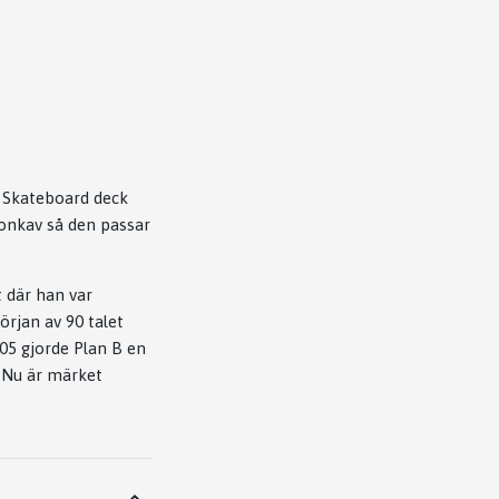
 Skateboard deck
konkav så den passar
 där han var
rjan av 90 talet
005 gjorde Plan B en
 Nu är märket