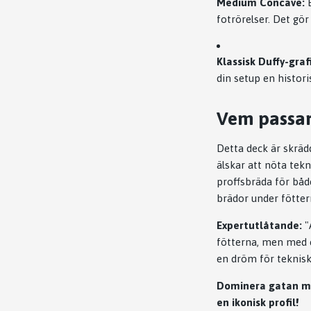
Medium Concave:
E
fotrörelser. Det gör
Klassisk Duffy-graf
din setup en histori
Vem passar
Detta deck är skräd
älskar att nöta tekni
proffsbräda för båd
brädor under fötter
Expertutlåtande:
"
fötterna, men med e
en dröm för teknisk
Dominera gatan me
en ikonisk profil!