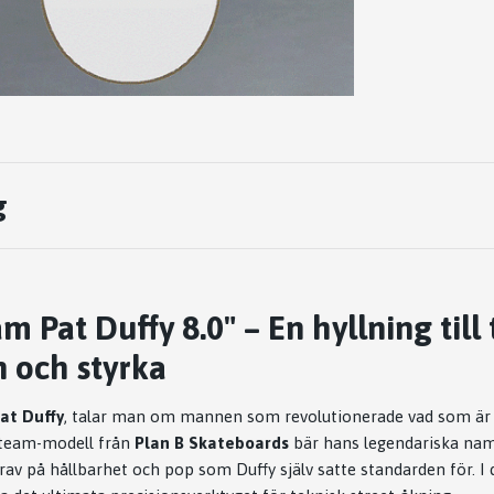
g
m Pat Duffy 8.0" – En hyllning till
n och styrka
at Duffy
, talar man om mannen som revolutionerade vad som är 
team-modell från
Plan B Skateboards
bär hans legendariska nam
 krav på hållbarhet och pop som Duffy själv satte standarden för. I 