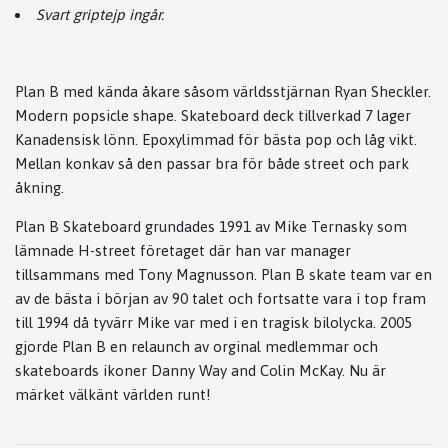
Svart griptejp ingår.
Plan B med kända åkare såsom världsstjärnan Ryan Sheckler.
Modern popsicle shape. Skateboard deck tillverkad 7 lager
Kanadensisk lönn. Epoxylimmad för bästa pop och låg vikt.
Mellan konkav så den passar bra för både street och park
åkning.
Plan B Skateboard grundades 1991 av Mike Ternasky som
lämnade H-street företaget där han var manager
tillsammans med Tony Magnusson. Plan B skate team var en
av de bästa i början av 90 talet och fortsatte vara i top fram
till 1994 då tyvärr Mike var med i en tragisk bilolycka. 2005
gjorde Plan B en relaunch av orginal medlemmar och
skateboards ikoner Danny Way and Colin McKay. Nu är
märket välkänt världen runt!