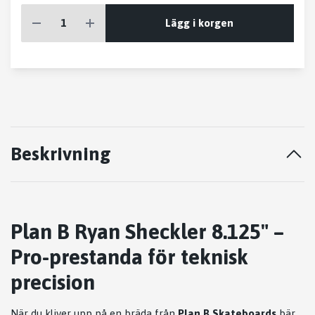
Lägg i korgen
Beskrivning
Plan B Ryan Sheckler 8.125" –
Pro-prestanda för teknisk
precision
När du kliver upp på en bräda från
Plan B Skateboards
bär