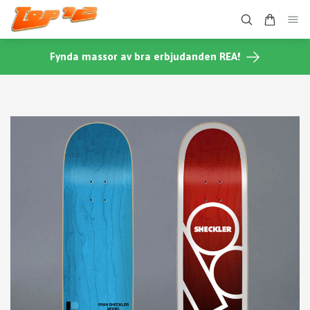
Fynda massor av bra erbjudanden REA!