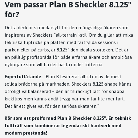
Vem passar Plan B Sheckler 8.125"
för?
Detta deck är skräddarsytt för den mångsidiga åkaren som
inspireras av Shecklers "all-terrain"-stil. Om du gillar att mixa
tekniska fliptricks på platten med fartfyllda sessions i
parken eller på curbs, är 8.125" den ideala storleken. Det är
en pålitlig proffsbräda för både erfarna åkare och ambitiösa
nybörjare som vill ha det bästa under fötterna.
Expertutlåtande:
"Plan B levererar alltid en av de mest
solida brädorna på marknaden. Shecklers 8.125-shape känns
otroligt välbalanserad – den är tillräckligt lätt för snabba
kickflips men känns ändå trygg när man tar lite mer fart.
Det är ett givet val för den seriösa skataren."
Kör som ett proffs med Plan B Sheckler 8.125". En teknisk
fullträff som kombinerar legendariskt hantverk med
modern prestanda!