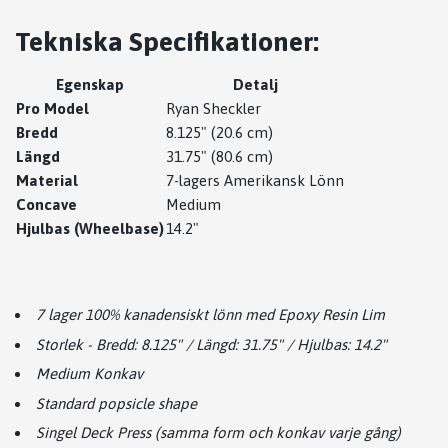
Tekniska Specifikationer:
Egenskap
Detalj
Pro Model
Ryan Sheckler
Bredd
8.125" (20.6 cm)
Längd
31.75" (80.6 cm)
Material
7-lagers Amerikansk Lönn
Concave
Medium
Hjulbas (Wheelbase)
14.2"
7 lager 100% kanadensiskt lönn med Epoxy Resin Lim
Storlek - Bredd: 8.125" / Längd: 31.75" / Hjulbas: 14.2"
Medium Konkav
Standard popsicle shape
Singel Deck Press (samma form och konkav varje gång)