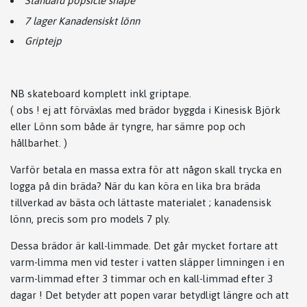
Standard popsicle shape
7 lager Kanadensiskt lönn
Griptejp
NB skateboard komplett inkl griptape.
( obs ! ej att förväxlas med brädor byggda i Kinesisk Björk
eller Lönn som både är tyngre, har sämre pop och
hållbarhet. )
Varför betala en massa extra för att någon skall trycka en
logga på din bräda? När du kan köra en lika bra bräda
tillverkad av bästa och lättaste materialet ; kanadensisk
lönn, precis som pro models 7 ply.
Dessa brädor är kall-limmade. Det går mycket fortare att
varm-limma men vid tester i vatten släpper limningen i en
varm-limmad efter 3 timmar och en kall-limmad efter 3
dagar ! Det betyder att popen varar betydligt längre och att