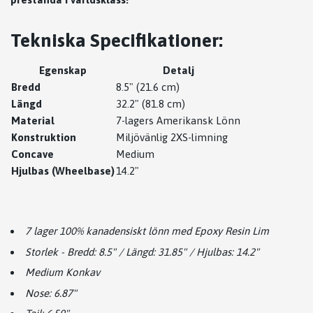
Tekniska Specifikationer:
Egenskap
Detalj
Bredd
8.5" (21.6 cm)
Längd
32.2" (81.8 cm)
Material
7-lagers Amerikansk Lönn
Konstruktion
Miljövänlig 2XS-limning
Concave
Medium
Hjulbas (Wheelbase)
14.2"
7 lager 100% kanadensiskt lönn med Epoxy Resin Lim
Storlek - Bredd: 8.5" / Längd: 31.85" / Hjulbas: 14.2"
Medium Konkav
Nose: 6.87"