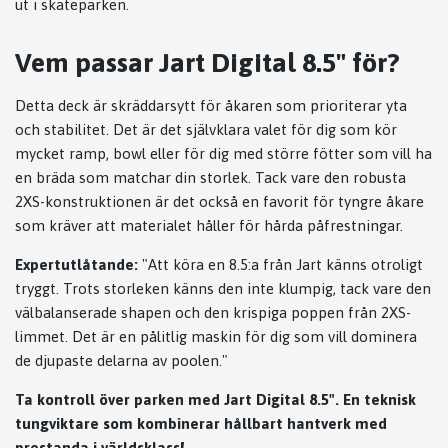
ut i skateparken.
Vem passar Jart Digital 8.5" för?
Detta deck är skräddarsytt för åkaren som prioriterar yta
och stabilitet. Det är det självklara valet för dig som kör
mycket ramp, bowl eller för dig med större fötter som vill ha
en bräda som matchar din storlek. Tack vare den robusta
2XS-konstruktionen är det också en favorit för tyngre åkare
som kräver att materialet håller för hårda påfrestningar.
Expertutlåtande:
"Att köra en 8.5:a från Jart känns otroligt
tryggt. Trots storleken känns den inte klumpig, tack vare den
välbalanserade shapen och den krispiga poppen från 2XS-
limmet. Det är en pålitlig maskin för dig som vill dominera
de djupaste delarna av poolen."
Ta kontroll över parken med Jart Digital 8.5". En teknisk
tungviktare som kombinerar hållbart hantverk med
prestanda i världsklass!