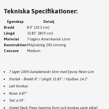
Tekniska Specifikationer:
Egenskap
Detalj
Bredd
8.0" (20.3 cm)
Längd
31.85" (80.9 cm)
Material
7-lagers Amerikansk Lönn
Konstruktion
Miljövänlig 2XS-limning
Concave
Medium
7 lager 100% kanadensiskt lönn med Epoxy Resin Lim
Storlek - Bredd: 8" / Längd: 31.85" / Hjulbas: 14.2"
Lätt Konkav
Nose: 6.87"
Tail: 6.59"
Singel Deck Press (samma form och konkav varje gång)