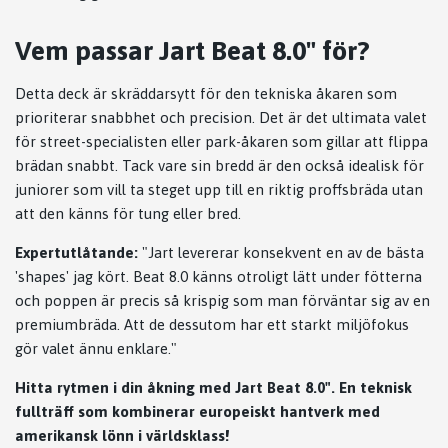
Vem passar Jart Beat 8.0" för?
Detta deck är skräddarsytt för den tekniska åkaren som
prioriterar snabbhet och precision. Det är det ultimata valet
för street-specialisten eller park-åkaren som gillar att flippa
brädan snabbt. Tack vare sin bredd är den också idealisk för
juniorer som vill ta steget upp till en riktig proffsbräda utan
att den känns för tung eller bred.
Expertutlåtande:
"Jart levererar konsekvent en av de bästa
'shapes' jag kört. Beat 8.0 känns otroligt lätt under fötterna
och poppen är precis så krispig som man förväntar sig av en
premiumbräda. Att de dessutom har ett starkt miljöfokus
gör valet ännu enklare."
Hitta rytmen i din åkning med Jart Beat 8.0". En teknisk
fullträff som kombinerar europeiskt hantverk med
amerikansk lönn i världsklass!