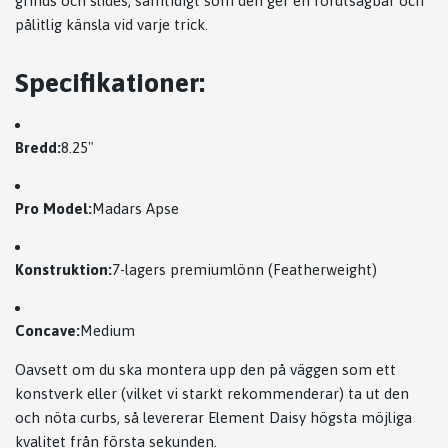
grinds och slides, samtidigt som den ger en förutsägbar och
pålitlig känsla vid varje trick.
Specifikationer:
Bredd:
8.25"
Pro Model:
Madars Apse
Konstruktion:
7-lagers premiumlönn (Featherweight)
Concave:
Medium
Oavsett om du ska montera upp den på väggen som ett
konstverk eller (vilket vi starkt rekommenderar) ta ut den
och nöta curbs, så levererar Element Daisy högsta möjliga
kvalitet från första sekunden.