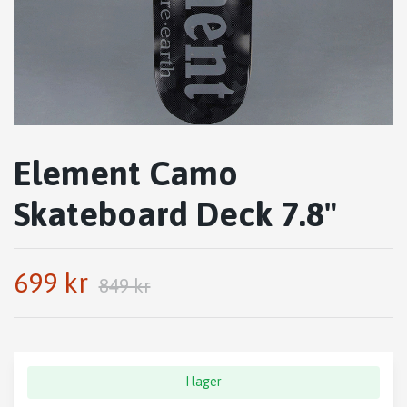
Element Camo
Skateboard Deck 7.8"
699 kr
849 kr
I lager