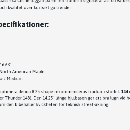
lassiska Cliche-loggan på en ren träfinish signalerar att du värdes
ch kvalitet över kortsiktiga trender.
ecifikationer:
j
"
/ 6.63"
 North American Maple
w / Medium
 optimera denna 8.25-shape rekommenderas truckar i storlek
144
e
er Thunder 148). Den 14.25" långa hjulbasen ger ett bra lugn vid h
om den bibehåller kvickheten för teknisk street-åkning.