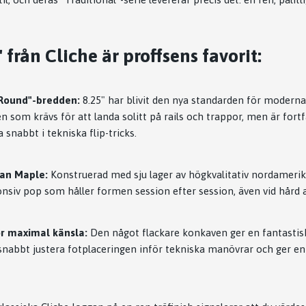
 från Cliche är proffsens favorit:
-Round"-bredden:
8.25" har blivit den nya standarden för moderna
en som krävs för att landa solitt på rails och trappor, men är fortf
 snabbt i tekniska flip-tricks.
can Maple:
Konstruerad med sju lager av högkvalitativ nordamerik
onsiv pop som håller formen session efter session, även vid hård
r maximal känsla:
Den något flackare konkaven ger en fantastisk
 snabbt justera fotplaceringen inför tekniska manövrar och ger en