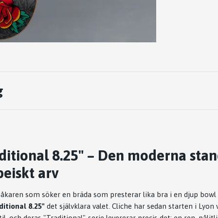
g
aditional 8.25" – Den moderna sta
eiskt arv
åkaren som söker en bräda som presterar lika bra i en djup bowl
ditional 8.25"
det självklara valet. Cliche har sedan starten i Lyo
il, och deras "Traditional"-serie levererar precis det: en ren, pålit