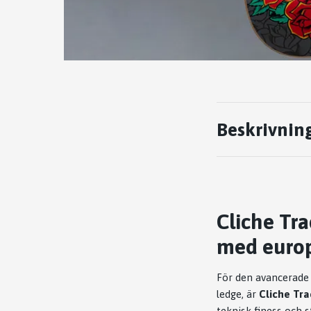
Beskrivnin
Cliche Tr
med europ
För den avancerade 
ledge, är
Cliche Tra
teknisk finess och st