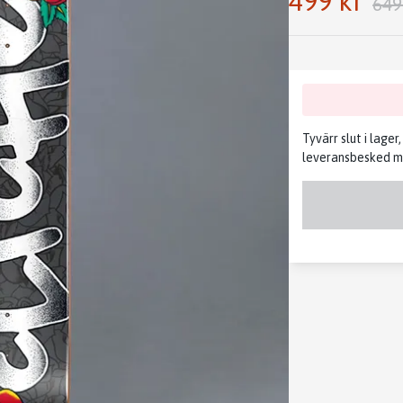
499 kr
649
Tyvärr slut i lager
leveransbesked me