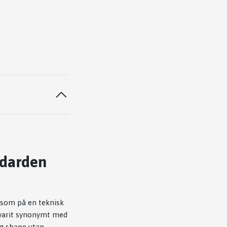
ndarden
 som på en teknisk
n varit synonymt med
lig shape utan