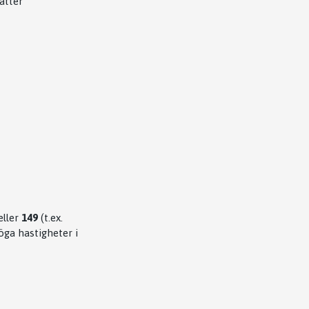
ätter
ller
149
(t.ex.
öga hastigheter i