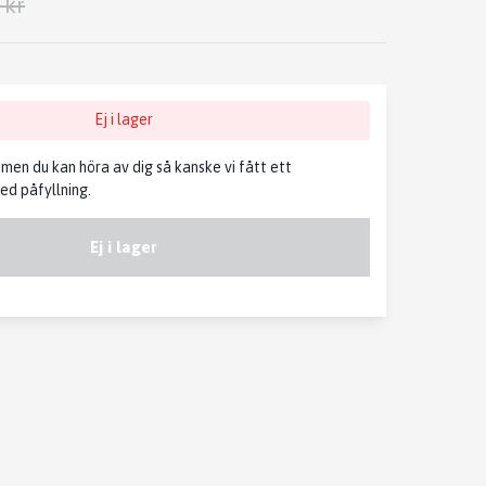
 kr
Ej i lager
, men du kan höra av dig så kanske vi fått ett
d påfyllning.
Ej i lager