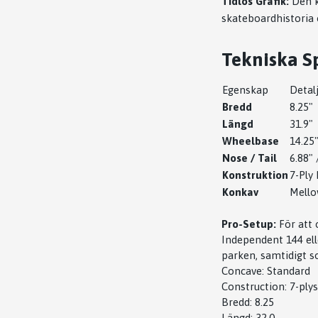
Tidlös Grafik:
Den k
skateboardhistoria o
Tekniska Sp
Egenskap
Detal
Bredd
8.25"
Längd
31.9"
Wheelbase
14.25
Nose / Tail
6.88" 
Konstruktion
7-Ply
Konkav
Mello
Pro-Setup:
För att
Independent 144 ell
parken, samtidigt s
Concave: Standard
Construction: 7-plys
Bredd: 8.25
Längd: 32.0