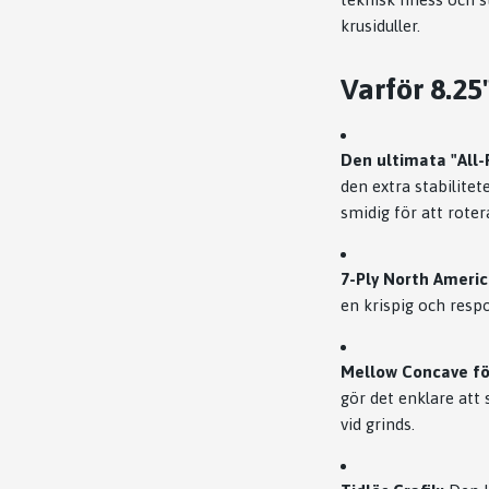
krusiduller.
Varför 8.25"
Den ultimata "All
den extra stabilitet
smidig för att rotera
7-Ply North Ameri
en krispig och resp
Mellow Concave fö
gör det enklare att
vid grinds.