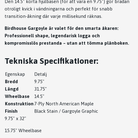
Den 14.5" korta hjulbasen (för att vara en 9.75") gör brädan
otroligt kvick i vändningarna och perfekt för snabb
transition-åkning där varje millisekund räknas.
Birdhouse Gargoyle är valet för den smarta åkaren:
Professionell shape, legendarisk logga och
kompromisslös prestanda – utan att tömma plånboken.
Tekniska Specifikationer:
Egenskap
Detalj
Bredd
9.75"
Längd
31.75"
Wheelbase
14.5"
Konstruktion
7-Ply North American Maple
Finish
Black Stain / Gargoyle Graphic
9.75" x 32"
15.75" Wheelbase