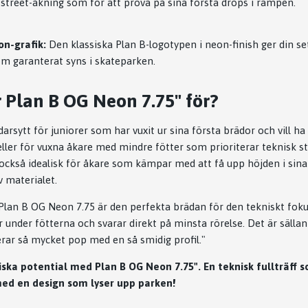
r street-åkning som för att prova på sina första drops i rampen.
n-grafik:
Den klassiska Plan B-logotypen i neon-finish ger din se
m garanterat syns i skateparken.
 Plan B OG Neon 7.75" för?
arsytt för juniorer som har vuxit ur sina första brädor och vill ha 
eller för vuxna åkare med mindre fötter som prioriterar teknisk s
också idealisk för åkare som kämpar med att få upp höjden i sina o
v materialet.
Plan B OG Neon 7.75 är den perfekta brädan för den tekniskt fok
 under fötterna och svarar direkt på minsta rörelse. Det är sälla
ar så mycket pop med en så smidig profil."
ska potential med Plan B OG Neon 7.75". En teknisk fullträff 
ed en design som lyser upp parken!