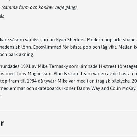
s (samma form och konkav varje gång)
år.
kare såsom världsstjärnan Ryan Sheckler. Modern popsicle shape.
Kanadensisk lönn. Epoxylimmad för bästa pop och låg vikt. Mellan 
 och park åkning.
grundades 1991 av Mike Ternasky som lämnade H-street företaget
s med Tony Magnusson. Plan B skate team var en av de bästa i bö
 top fram till 1994 då tyvärr Mike var med i en tragisk bilolycka. 2
l medlemmar och skateboards ikoner Danny Way and Colin McKay.
!
r