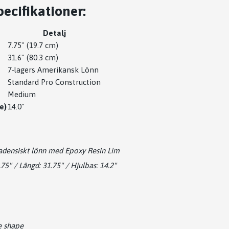
ecifikationer:
Detalj
7.75" (19.7 cm)
31.6" (80.3 cm)
7-lagers Amerikansk Lönn
Standard Pro Construction
Medium
e)
14.0"
adensiskt lönn med Epoxy Resin Lim
.75" / Längd: 31.75" / Hjulbas: 14.2"
e shape