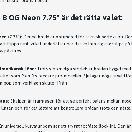
n fullstor proffsmodell.
 B OG Neon 7.75" är det rätta valet:
en (7.75"):
Denna bredd är optimerad för teknisk perfektion. Den
att flippa runt, vilket underlättar när du ska lära dig eller slipa på 
s på curbs.
Amerikansk Lönn:
Trots sin smidiga storlek är brädan byggd me
itet som Plan B:s bredare pro-modeller. Sju lager noga utvald lön
 pop som verkligen skjuter ifrån.
hape:
Shajpen är framtagen för att ge perfekt balans mellan nose 
 luften och gör det lättare att kontrollera brädan trots den nätta 
n universell kurvatur som ger ett tryggt fotfäste (lock-in). Den är