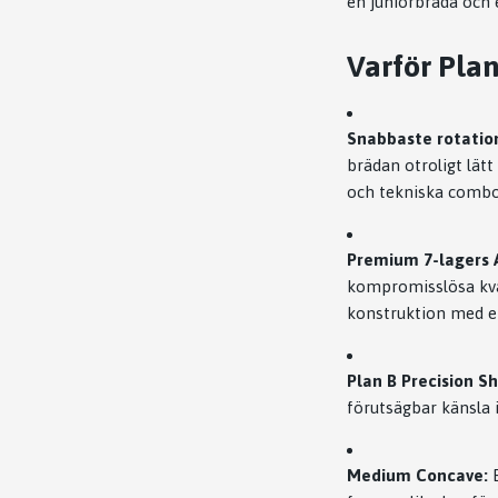
en juniorbräda och e
Varför Plan
Snabbaste rotation
brädan otroligt lätt 
och tekniska combo
Premium 7-lagers 
kompromisslösa kval
konstruktion med en
Plan B Precision S
förutsägbar känsla i
Medium Concave:
E