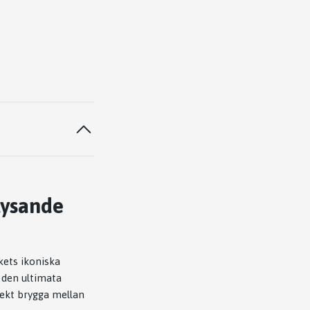
lysande
ets ikoniska
 den ultimata
fekt brygga mellan