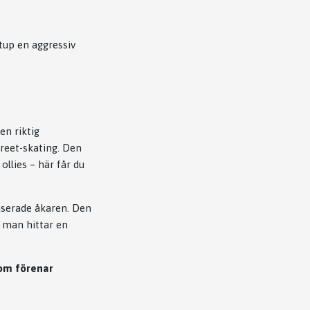
tup en aggressiv
en riktig
treet-skating. Den
llies – här får du
userade åkaren. Den
n man hittar en
som förenar