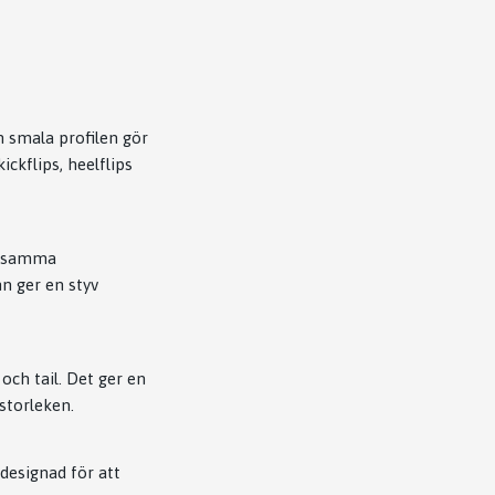
 smala profilen gör
kickflips, heelflips
d samma
n ger en styv
och tail. Det ger en
storleken.
 designad för att