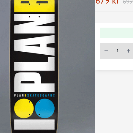
679 kr
699