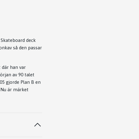
 Skateboard deck
konkav så den passar
 där han var
rjan av 90 talet
005 gjorde Plan B en
 Nu är märket