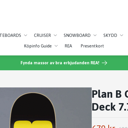
ATEBOARDS
CRUISER
SNOWBOARD
SKYDD
Köpinfo Guide
REA
Presentkort
Fynda massor av bra erbjudanden REA!
Plan B
Deck 7.