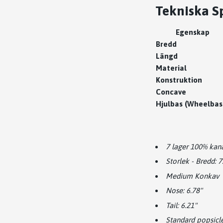
Tekniska Sp
Egenskap
Bredd
Längd
Material
Konstruktion
Concave
Hjulbas (Wheelbas
7 lager 100% kan
Storlek - Bredd: 7
Medium Konkav
Nose: 6.78"
Tail: 6.21"
Standard popsicl