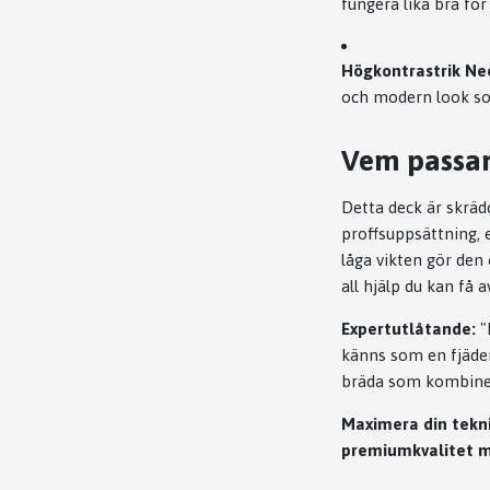
fungera lika bra fö
Högkontrastrik Neo
och modern look so
Vem passar
Detta deck är skrädd
proffsuppsättning, 
låga vikten gör den 
all hjälp du kan få a
Expertutlåtande:
"
känns som en fjäder
bräda som kombiner
Maximera din tekni
premiumkvalitet m