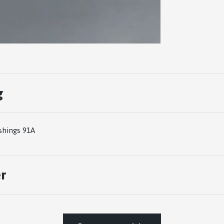
g
shings 91A
r