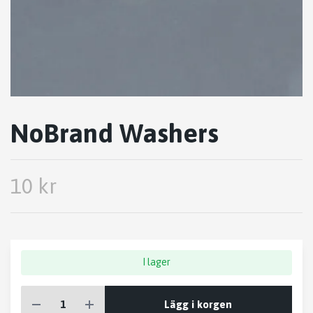
NoBrand Washers
10 kr
I lager
Lägg i korgen