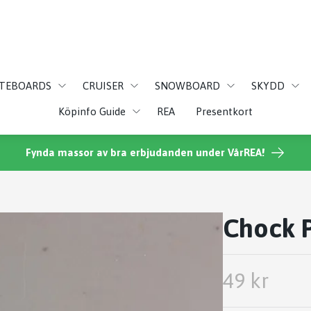
ATEBOARDS
CRUISER
SNOWBOARD
SKYDD
Köpinfo Guide
REA
Presentkort
Fynda massor av bra erbjudanden under VårREA!
Chock P
49 kr